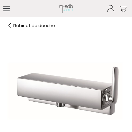
Se rendre au contenu
Robinet de douche