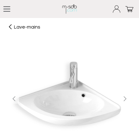
Se rendre au contenu
Lave-mains