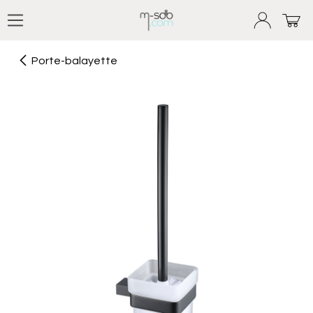
Se rendre au contenu
Porte-balayette