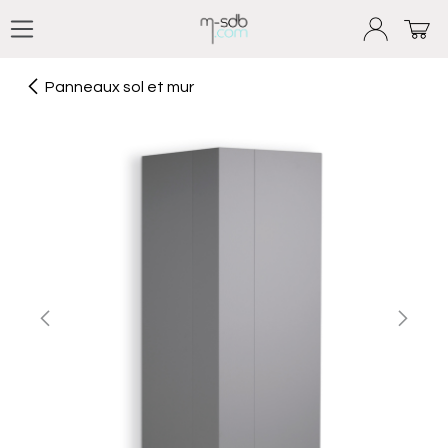
Se rendre au contenu
Panneaux sol et mur