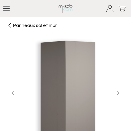
Se rendre au contenu
Panneaux sol et mur