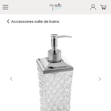
Se rendre au contenu
Accessoires salle de bains