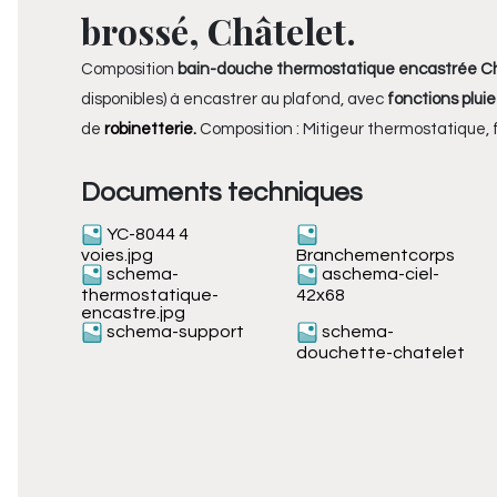
brossé, Châtelet.
Composition
bain-douche thermostatique encastrée C
disponibles) à encastrer au plafond, avec
fonctions plui
de
robinetterie
.
Composition : Mitigeur thermostatique, f
Documents techniques
YC-8044 4
voies.jpg
Branchementcorps
schema-
aschema-ciel-
thermostatique-
42x68
encastre.jpg
schema-support
schema-
douchette-chatelet