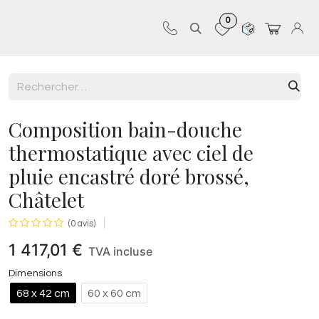
0
Sur-mesure
Revêtements
Pro-pose
Composition bain-douche
thermostatique avec ciel de
pluie encastré doré brossé,
Châtelet
(0 avis)
1 417,01
€
TVA incluse
Dimensions
68 x 42 cm
60 x 60 cm