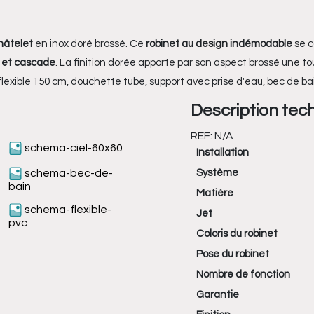
hâtelet
en inox doré brossé. Ce
robinet au design indémodable
se c
e et cascade
. La finition dorée apporte par son aspect brossé une
lexible 150 cm, douchette tube, support avec prise d'eau, bec de bai
Description tec
REF:
N/A
schema-ciel-60x60
Installation
schema-bec-de-
Système
bain
Matière
schema-flexible-
Jet
pvc
Coloris du robinet
Pose du robinet
Nombre de fonction
Garantie