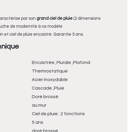
aractérise par son
grand ciel de pluie
(2 dimensions
 touche de modernité à ce modèle
n et ciel de pluie encastré. Garantie 5 ans.
hnique
Encastrée ,Murale ,Plafond
Thermostatique
Acier inoxydable
Cascade ,Pluie
Doré brossé
au mur
Ciel de pluie : 2 fonctions
5 ans
doré brossé