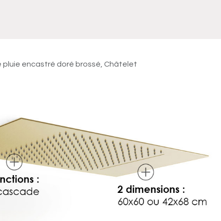
Meuble
WC Bidet
Miroir
Lavabo Vasque
Robinet
Accessoires
Radiateur
 pluie encastré doré brossé, Châtelet