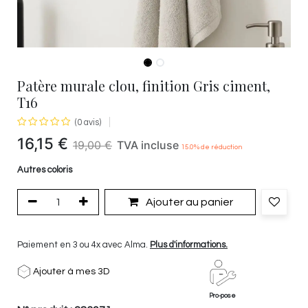
Patère murale clou, finition Gris ciment,
T16
(0 avis)
16,15
€
19,00
€
TVA incluse
15.0
% de réduction
Autres coloris
Ajouter au panier
Paiement en 3 ou 4x avec Alma.
Plus d'informations.
Ajouter à mes 3D
Pro-pose