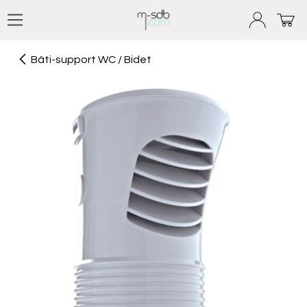
Se rendre au contenu
Bâti-support WC / Bidet