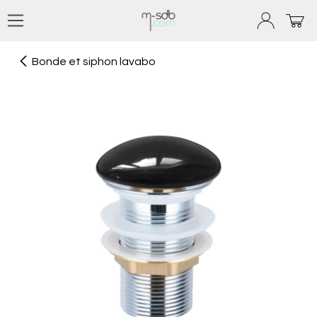
Se rendre au contenu
Bonde et siphon lavabo