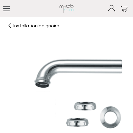
Se rendre au contenu
Installation baignoire