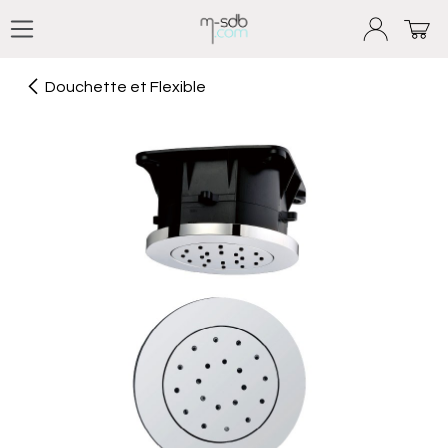
Se rendre au contenu
Douchette et Flexible