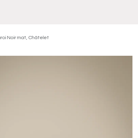
Meuble
WC Bidet
Miroir
Lavabo Vasque
Robinet
Accessoires
Radiateur
roi Noir mat, Châtelet