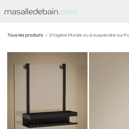
Se rendre au contenu
Baignoire
Douche
Tous les produits
Etagère Murale ou à suspendre sur Pa