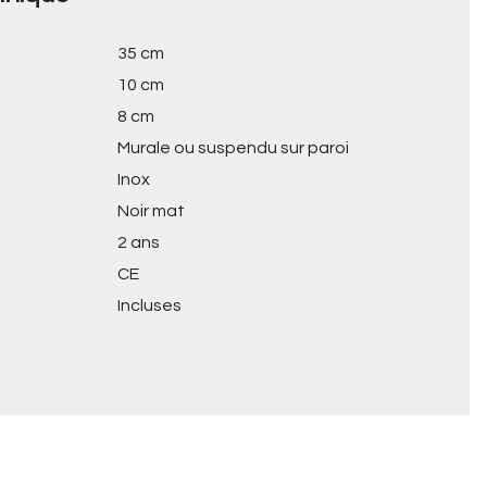
35 cm
10 cm
8 cm
Murale ou suspendu sur paroi
Inox
Noir mat
2 ans
CE
Incluses