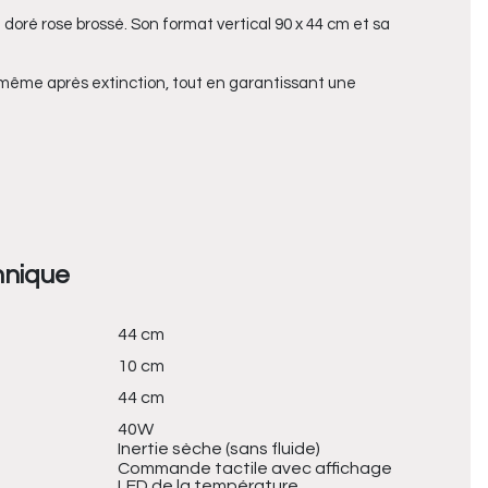
doré rose brossé. Son format vertical 90 x 44 cm et sa
 même après extinction, tout en garantissant une
hnique
44 cm
10 cm
44 cm
40W
Inertie sèche (sans fluide)
Commande tactile avec affichage
LED de la température