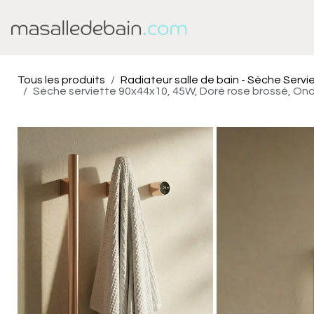
Se rendre au contenu
Baignoire
Douche
Tous les produits
Radiateur salle de bain - Sèche Servi
Sèche serviette 90x44x10, 45W, Doré rose brossé, Ond