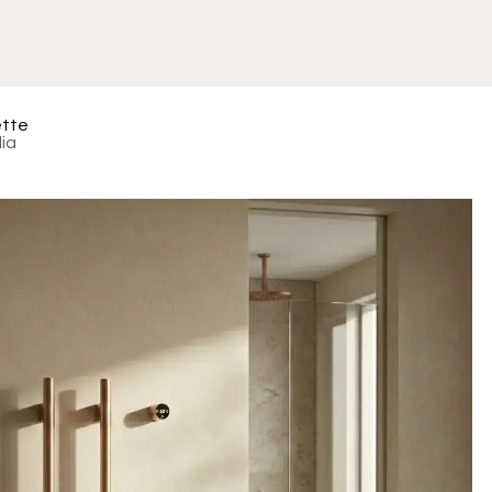
Meuble
WC Bidet
Miroir
Lavabo Vasque
Robinet
Accessoires
Radiateur
ette
ia