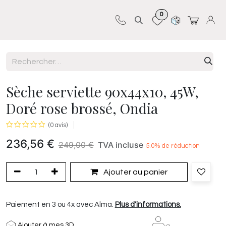
0
Sur-mesure
Revêtements
Pro-pose
Sèche serviette 90x44x10, 45W,
Doré rose brossé, Ondia
(0 avis)
236,56
€
249,00
€
TVA incluse
5.0
% de réduction
Ajouter au panier
Paiement en 3 ou 4x avec Alma.
Plus d'informations.
Ajouter à mes 3D