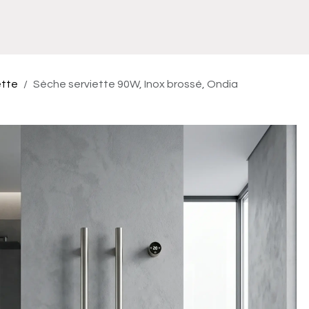
Meuble
WC Bidet
Miroir
Lavabo Vasque
Robinet
Accessoires
Radiateur
ette
Sèche serviette 90W, Inox brossé, Ondia