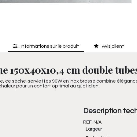
Informations sur le produit
Avis client
ue 150x40x10,4 cm double tube
te, ce sèche-serviettes 90W en inox brossé combine élégance 
 chaleur pour un confort optimal au quotidien.
Description tec
REF:
N/A
Largeur