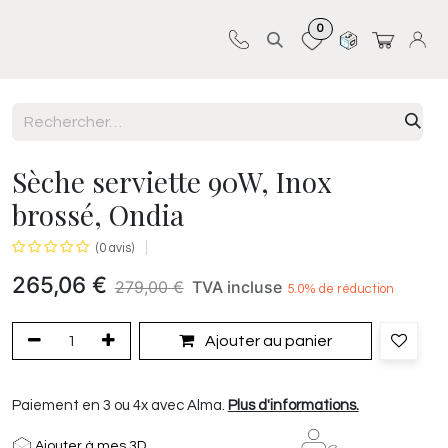
0
Sur-mesure
Revêtements
Pro-pose
Sèche serviette 90W, Inox
brossé, Ondia
(0 avis)
265,06
€
279,00
€
TVA incluse
5.0
% de réduction
Ajouter au panier
Paiement en 3 ou 4x avec Alma.
Plus d'informations.
Ajouter à mes 3D