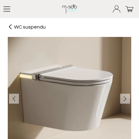
Se rendre au contenu
WC suspendu