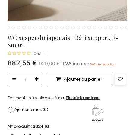
WC suspendu japonais+ Bâti support, E-
Smart
(0 avis)
882,55
€
929,00
€
TVA incluse
5.0
% de réduction
Ajouter au panier
Paiement en 3 ou 4x avec Alma.
Plus d'informations.
Ajouter à mes 3D
Pro-pose
N° produit :
302410