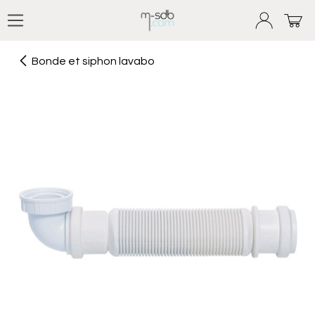
Se rendre au contenu
Bonde et siphon lavabo