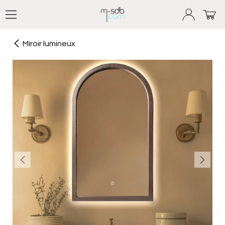
Se rendre au contenu
Miroir lumineux