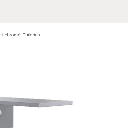
Meuble
WC Bidet
Miroir
Lavabo Vasque
Robinet
Accessoires
Radiateur
et chromé, Tuileries