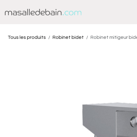
Se rendre au contenu
Baignoire
Douche
Tous les produits
Robinet bidet
Robinet mitigeur bid