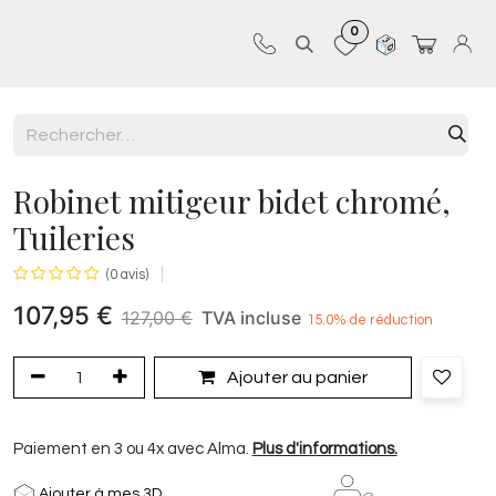
0
Sur-mesure
Revêtements
Pro-pose
Robinet mitigeur bidet chromé,
Tuileries
(0 avis)
107,95
€
127,00
€
TVA incluse
15.0
% de réduction
Ajouter au panier
Paiement en 3 ou 4x avec Alma.
Plus d'informations.
Ajouter à mes 3D