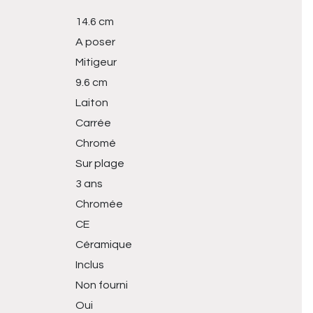
14.6 cm
A poser
Mitigeur
9.6 cm
Laiton
Carrée
Chromé
Sur plage
3 ans
Chromée
CE
Céramique
Inclus
Non fourni
Oui