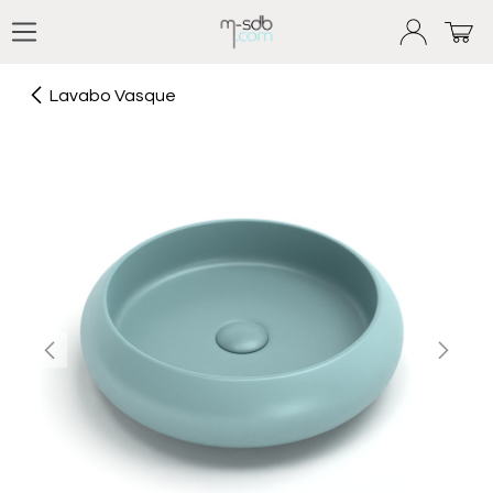
Se rendre au contenu
Lavabo Vasque