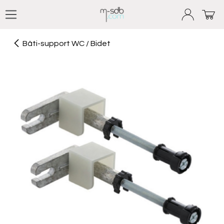
Se rendre au contenu
Bâti-support WC / Bidet