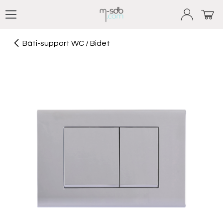
Se rendre au contenu
Bâti-support WC / Bidet