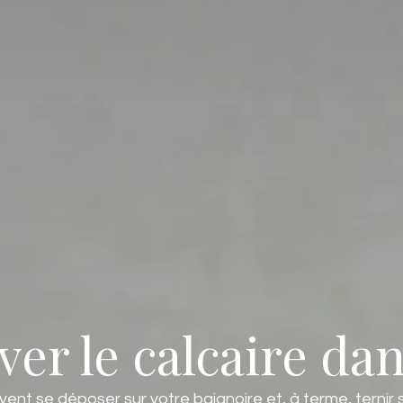
r le calcaire dans
peuvent se déposer sur votre baignoire et, à terme, ter