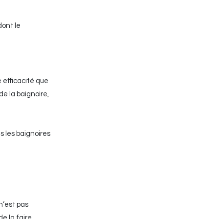
dont le
 efficacité que
de la baignoire,
ns les baignoires
 n’est pas
de la faire