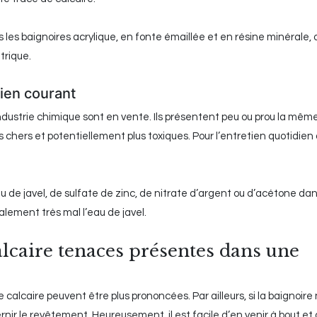
s baignoires acrylique, en fonte émaillée et en résine minérale, 
trique.
tien courant
industrie chimique sont en vente. Ils présentent peu ou prou la même
chers et potentiellement plus toxiques. Pour l’entretien quotidien 
eau de javel, de sulfate de zinc, de nitrate d’argent ou d’acétone da
lement très mal l’eau de javel.
lcaire tenaces présentes dans une
de calcaire peuvent être plus prononcées. Par ailleurs, si la baignoire
rnir le revêtement. Heureusement, il est facile d’en venir à bout et 