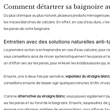
Comment détartrer sa baignoire au
Du plus chimique au plus naturel, plusieurs produits ménagers pe
les traces blanches de calcaire. En effet, en cas d’eau dure, c’e
les parois de votre baignoire.
Entretien avec des solutions naturelles anti-t
La première action à entreprendre en cas d’eau calcaire, pour ra
vous conseillons ainsi de rincer systématiquement les parois et le 
un chiffon sec sur les parois, pour enlever les éclaboussures qui, e
Ensuite, une à deux fois par semaine,
vaporisez du vinaigre blanc
conseillons ensuite de laisser agir quelques minutes. Enfin, rincez 
Comme
alternative au vinaigre blanc
, vous pouvez également pulv
sur les parois et au fond de la baignoire. Ensuite, saupoudrez de
éponge non abrasive, imbibée de vinaigre blanc, pour effacer tou