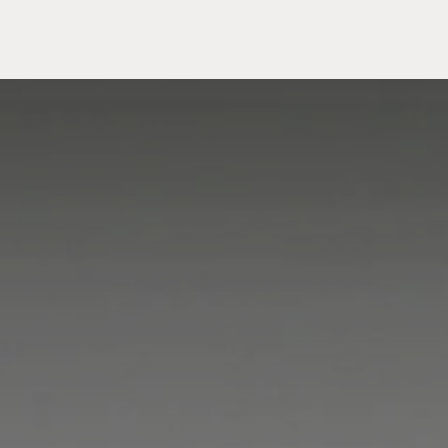
Meuble
WC Bidet
Miroir
Lavabo Vasque
Robinet
Accessoires
Radiateur