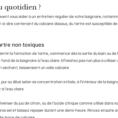
 quotidien ?
uvent vous aider à un entretien régulier de votre baignoire, notamm
st-à-dire contenant du calcaire dissous, du tartre est susceptible de
artre non toxiques
lentir la formation de tartre, commence dès la sortie du bain ou de
fond de la baignoire à l’eau claire. N’hésitez pas non plus à utiliser
n séchant, laisseraient un voile calcaire.
, pur ou dilué selon sa concentration initiale, à l’intérieur de la baig
à l’eau claire.
ériser du jus de citron, ou de l’acide citrique comme utilisé dans vo
 gros sel et laissez reposer durant une demi-heure. Rincez ensuite 
te trace de calcaire.