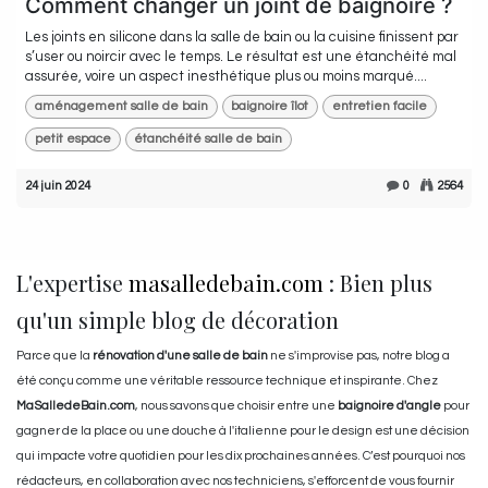
Comment changer un joint de baignoire ?
Les joints en silicone dans la salle de bain ou la cuisine finissent par
s’user ou noircir avec le temps. Le résultat est une étanchéité mal
assurée, voire un aspect inesthétique plus ou moins marqué....
aménagement salle de bain
baignoire îlot
entretien facile
petit espace
étanchéité salle de bain
24 juin 2024
0
2564
L'expertise
masalledebain.com
: Bien plus
qu'un simple blog de décoration
Parce que la
rénovation d'une salle de bain
ne s'improvise pas, notre blog a
été conçu comme une véritable ressource technique et inspirante. Chez
MaSalledeBain.com
, nous savons que choisir entre une
baignoire d'angle
pour
gagner de la place ou une douche à l'italienne pour le design est une décision
qui impacte votre quotidien pour les dix prochaines années. C’est pourquoi nos
rédacteurs, en collaboration avec nos techniciens, s'efforcent de vous fournir