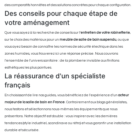
des comparatifs honnêtes et des solutions concrètes pour chaque configuration.
Des conseils pour chaque étape de
votre aménagement
Que vous soyez à la recherche de conseils sur l’
entretien de votre robinetterie
,
sur le choix des matériaux pour un
meuble de salle de bain suspendu
, ou que
vous ayez besoin de connaître les normes de sécurité électrique dans les
zones humides, vous trouverez ici une réponse précise. Nous couvrons
l'ensemble de l'univers sanitaire : de la plomberie invisible aux finitions
esthétiques les plus pointues.
La réassurance d'un spécialiste
français
En choisissant de lire nos guides, vous bénéficiez de l'expérience d'un
acteur
majeur de la salle de bain en France
. Contrairement aux blogs généralistes,
nous testons et sélectionnons nous-mêmes les équipements que nous
présentons. Notre objectif est double : vous inspirer avec les dernières
tendances (style industriel, scandinave ou rétro) et vous garantir une installation
durable et sécurisée.