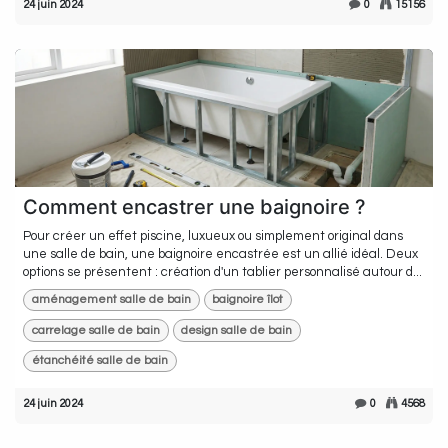
24 juin 2024
0
15156
Comment encastrer une baignoire ?
Pour créer un effet piscine, luxueux ou simplement original dans
une salle de bain, une baignoire encastrée est un allié idéal. Deux
options se présentent : création d'un tablier personnalisé autour d...
aménagement salle de bain
baignoire îlot
carrelage salle de bain
design salle de bain
étanchéité salle de bain
24 juin 2024
0
4568