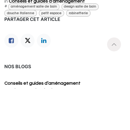
in
Conseils et guides d’aménagement
#
aménagement salle de bain
design salle de bain
douche italienne
petit espace
robinetterie
PARTAGER CET ARTICLE
NOS BLOGS
Conseils et guides d’aménagement
Tendances et inspirations
Matériaux et entretien
Design et innovations
Espace professionnel : hôtels & artisans
Conseils