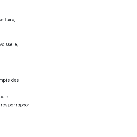
ce faire,
vaisselle,
ompte des
bain.
tres par rapport