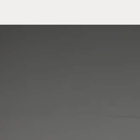
Meuble
WC Bidet
Miroir
Lavabo Vasque
Robinet
Accessoires
Radiateur