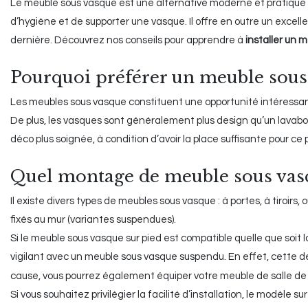
Le meuble sous vasque est une alternative moderne et pratique au 
d’hygiène et de supporter une vasque. Il offre en outre un exce
dernière. Découvrez nos conseils pour apprendre à
installer un 
Pourquoi préférer un meuble sous 
Les meubles sous vasque constituent une opportunité intéressa
De plus, les vasques sont généralement plus design qu’un lavabo.
déco plus soignée, à condition d’avoir la place suffisante pour ce p
Quel montage de meuble sous vasq
Il existe divers types de meubles sous vasque : à portes, à tiroirs, o
fixés au mur (variantes suspendues).
Si le meuble sous vasque sur pied est compatible quelle que soit l
vigilant avec un meuble sous vasque suspendu. En effet, cette d
cause, vous pourrez également équiper votre meuble de salle de b
Si vous souhaitez privilégier la facilité d’installation, le modèle s