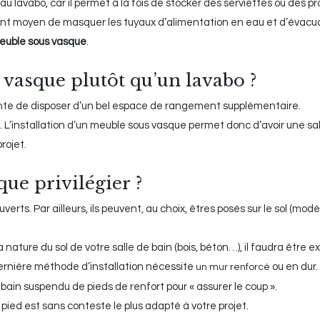
lavabo, car il permet à la fois de stocker des serviettes ou des pr
llent moyen de masquer les tuyaux d’alimentation en eau et d’évacu
meuble sous vasque
.
vasque plutôt qu’un lavabo ?
nte de disposer d’un bel espace de rangement supplémentaire.
 L’installation d’un meuble sous vasque permet donc d’avoir une sall
rojet.
ue privilégier ?
uverts. Par ailleurs, ils peuvent, au choix, êtres posés sur le sol (modè
a nature du sol de votre salle de bain (bois, béton…), il faudra êtr
ernière méthode d’installation nécessite
ou en dur.
un mur renforcé
ain suspendu de pieds de renfort pour « assurer le coup ».
ur pied est sans conteste le plus adapté à votre projet.