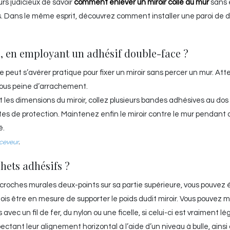
ours judicieux de savoir
comment enlever un miroir collé au mur
sans
s. Dans le même esprit, découvrez comment installer une paroi de 
, en employant un adhésif double-face ?
 peut s’avérer pratique pour fixer un miroir sans percer un mur. Att
 sous peine d’arrachement.
 les dimensions du miroir, collez plusieurs bandes adhésives au dos 
ttes de protection. Maintenez enfin le miroir contre le mur pendant
é.
eceveur
.
hets adhésifs ?
accroches murales deux-points sur sa partie supérieure, vous pouve
fois être en mesure de supporter le poids dudit miroir. Vous pouvez
vec un fil de fer, du nylon ou une ficelle, si celui-ci est vraiment lég
pectant leur alignement horizontal à l’aide d’un niveau à bulle, ainsi