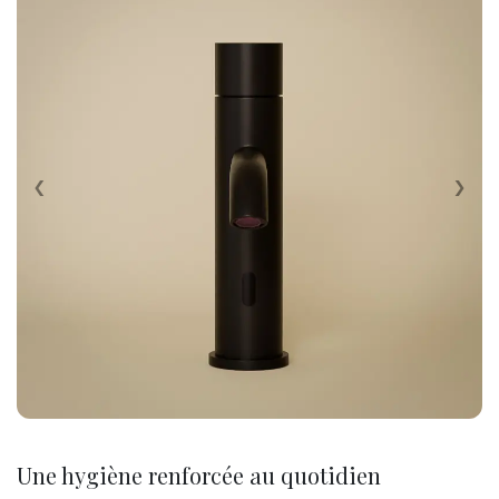
‹
›
Une hygiène renforcée au quotidien