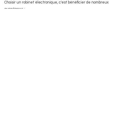
Choisir un robinet électronique, c'est bénéficier de nombreux
avantages :
Réduction du gaspillage d'eau.
Utilisation intuitive et confortable.
Fonctionnement sans contact plus hygiénique.
Design moderne et élégant.
Solution adaptée aux particuliers comme aux
professionnels.
Contribution à une démarche plus respectueuse de
l'environnement.
Plus qu'un simple équipement sanitaire, le robinet électronique est
devenu un véritable allié pour concilier innovation, bien-être et
responsabilité au quotidien.
Qu'est-ce qu'un robinet électronique ?
Les robinets électroniques permettent-ils
d'économiser l'eau ?
Pourquoi sont-ils plus hygiéniques ?