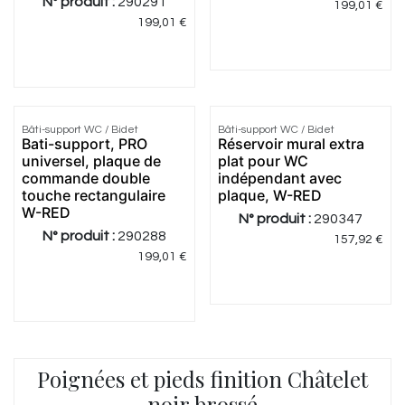
N° produit :
290291
199,01
€
199,01
€
Bâti-support WC / Bidet
Bâti-support WC / Bidet
Meilleur
Meilleur
Bati-support, PRO
Réservoir mural extra
prix
prix
universel, plaque de
plat pour WC
commande double
indépendant avec
touche rectangulaire
plaque, W-RED
W-RED
N° produit :
290347
N° produit :
290288
157,92
€
199,01
€
Poignées et pieds finition Châtelet
noir brossé