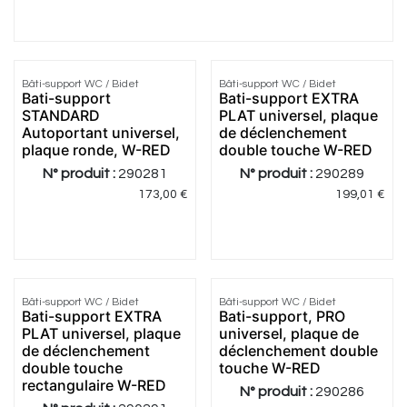
Bâti-support WC / Bidet
Bâti-support WC / Bidet
Meilleur
Meilleur
Bati-support
Bati-support EXTRA
prix
prix
STANDARD
PLAT universel, plaque
Autoportant universel,
de déclenchement
plaque ronde, W-RED
double touche W-RED
N° produit :
290281
N° produit :
290289
173,00
€
199,01
€
Bâti-support WC / Bidet
Bâti-support WC / Bidet
Meilleur
Meilleur
Bati-support EXTRA
Bati-support, PRO
prix
prix
PLAT universel, plaque
universel, plaque de
de déclenchement
déclenchement double
double touche
touche W-RED
rectangulaire W-RED
N° produit :
290286