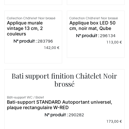
1.0
|
1
Collection Châtelet Noir brossé
Collection Châtelet Noir brossé
Applique murale
Applique box LED 50
vintage 13 cm, 2
cm, noir mat, Qube
couleurs
N° produit :
296134
N° produit :
283796
113,00
€
142,00
€
Bati support finition Châtelet Noir
brossé
Bâti-support WC / Bidet
Meilleur
Bati-support STANDARD Autoportant universel,
prix
plaque rectangulaire W-RED
N° produit :
290282
173,00
€