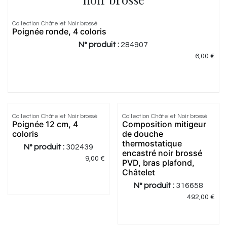
5.0
|
1
Collection Châtelet Noir brossé
Poignée ronde, 4 coloris
N° produit :
284907
6,00
€
3.0
|
2
Collection Châtelet Noir brossé
Collection Châtelet Noir brossé
Poignée 12 cm, 4
Composition mitigeur
coloris
de douche
thermostatique
N° produit :
302439
encastré noir brossé
9,00
€
PVD, bras plafond,
Châtelet
N° produit :
316658
492,00
€