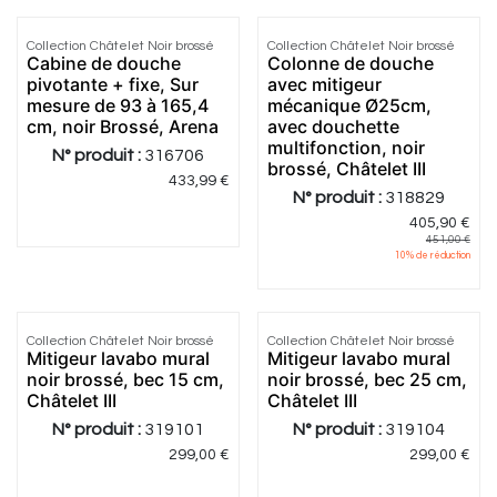
Collection Châtelet Noir brossé
Collection Châtelet Noir brossé
Cabine de douche
Colonne de douche
pivotante + fixe, Sur
avec mitigeur
mesure de 93 à 165,4
mécanique Ø25cm,
cm, noir Brossé, Arena
avec douchette
multifonction, noir
N° produit :
316706
brossé, Châtelet III
433,99
€
N° produit :
318829
405,90
€
451,00
€
10
% de réduction
Collection Châtelet Noir brossé
Collection Châtelet Noir brossé
Mitigeur lavabo mural
Mitigeur lavabo mural
noir brossé, bec 15 cm,
noir brossé, bec 25 cm,
Châtelet III
Châtelet III
N° produit :
319101
N° produit :
319104
299,00
€
299,00
€