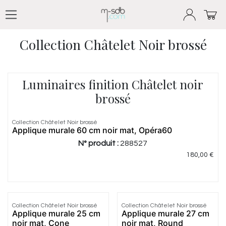
Se rendre au contenu
Produits
Collection Châtelet Noir brossé
Collection Châtelet Noir brossé
Luminaires finition Châtelet noir
brossé
Collection Châtelet Noir brossé
Applique murale 60 cm noir mat, Opéra60
N° produit :
288527
180,00
€
Collection Châtelet Noir brossé
Collection Châtelet Noir brossé
Applique murale 25 cm
Applique murale 27 cm
noir mat, Cone
noir mat, Round