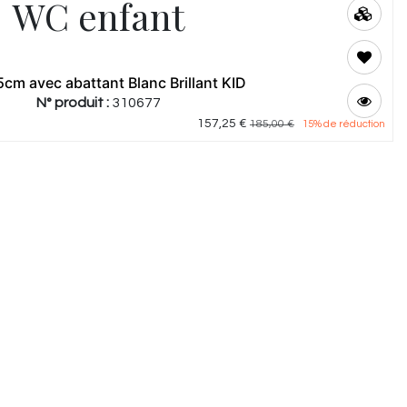
WC enfant
cm avec abattant Blanc Brillant KID
N° produit :
310677
157,25
€
185,00
€
15
% de réduction