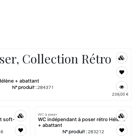
er, Collection Rétro
Hélène + abattant
N° produit :
284371
239,00
€
4.75
|
4
WC à poser
t soft-
WC indépendant à poser rétro Hélène
+ abattant
46
N° produit :
283212