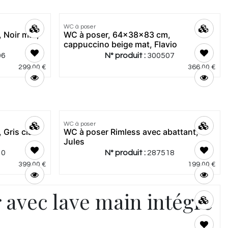
5.0
|
4
WC à poser
Meilleur
 Noir mat,
WC à poser, 64x38x83 cm,
prix
cappuccino beige mat, Flavio
06
N° produit :
300507
299,00
€
366,00
€
4.0
|
1
WC à poser
Meilleur
Gris clair
WC à poser Rimless avec abattant,
prix
Jules
10
N° produit :
287518
399,00
€
199,00
€
 avec lave main intégré