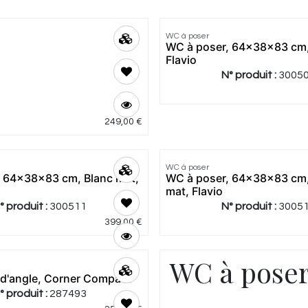
4.0
|
1
WC à poser
Meilleur
WC à poser, 64x38x83 cm,
prix
Flavio
N° produit :
3005
249,00
€
5.0
|
1
WC à poser
Meilleur
, 64x38x83 cm, Blanc mat,
WC à poser, 64x38x83 cm, 
prix
mat, Flavio
° produit :
300511
N° produit :
3005
399,00
€
WC à poser
 d'angle, Corner Compact
4.12
|
16
° produit :
287493