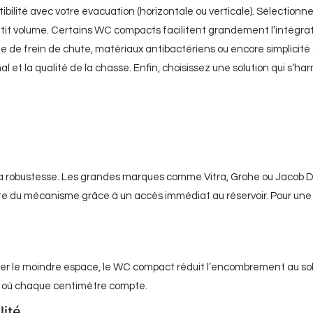
ibilité avec votre évacuation (horizontale ou verticale). Sélection
it volume. Certains WC compacts facilitent grandement l’intégrati
de frein de chute, matériaux antibactériens ou encore simplicité d
al et la qualité de la chasse. Enfin, choisissez une solution qui s’h
et sa robustesse. Les grandes marques comme Vitra, Grohe ou Jacob 
recte du mécanisme grâce à un accès immédiat au réservoir. Pour un
imiser le moindre espace, le WC compact réduit l’encombrement au so
nt où chaque centimètre compte.
lité