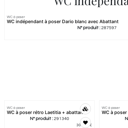
WC indépenda
WC à poser
Meilleur
WC indépendant à poser Dario blanc avec Abattant
prix
N° produit :
287597
4.5
|
8
4.86
|
7
WC à poser
Meilleur
WC à poser
Meilleur
WC à poser rétro Laetitia + abattant
WC à poser 
prix
prix
N° produit :
291340
N
309,00
€