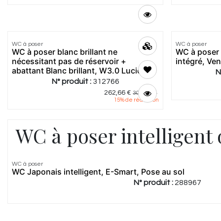
WC à poser
WC à poser
WC à poser blanc brillant ne
WC à poser b
nécessitant pas de réservoir +
intégré, Ven
abattant Blanc brillant, W3.0 Lucio 2
N
N° produit :
312766
262,66
€
309,00
€
15
% de réduction
WC à poser intelligent
WC à poser
WC Japonais intelligent, E-Smart, Pose au sol
N° produit :
288967