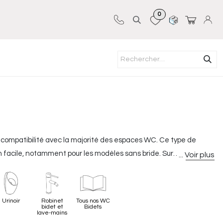
0
Sur-mesure
Revêtements
Pro-pose
a compatibilité avec la majorité des espaces WC. Ce type de
en facile, notamment pour les modèles sans bride. Sur
acks complets pour répondre à chaque besoin, qu’il s’agisse d’un
Urinoir
Robinet
Tous nos WC
bidet et
Bidets
lave-mains