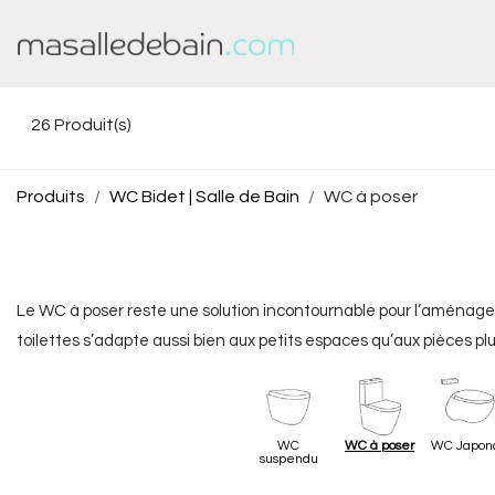
Se rendre au contenu
Baignoire
Douche
26
Produit(s)
Produits
WC Bidet | Salle de Bain
WC à poser
Le WC à poser reste une solution incontournable pour l’aménageme
toilettes s’adapte aussi bien aux petits espaces qu’aux pièces pl
Masalledebain.com
, vous retrouvez une large sélection de produ
style moderne, classique ou minimaliste.
WC
WC à poser
WC Japon
suspendu