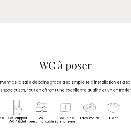
Meuble
WC Bidet
Miroir
Lavabo Vasque
Robinet
Accessoires
Radiateur
WC à poser
nt de la salle de bains grâce à sa simplicité d’installation et à s
us spacieuses, tout en offrant une excellente qualité et un entreti
its, incluant des WC japonais, des cuvettes design, ou encore des p
ais
Bâti-support
WC
Plaque de
Lave-mains
Bidet
WC / Bidet
personnalisable
déclenchement