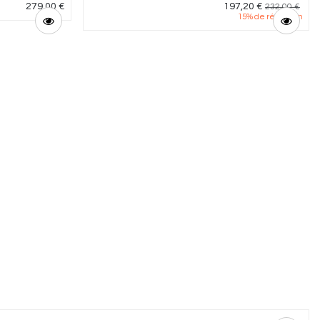
279,00
€
197,20
€
232,00
€
15
% de réduction