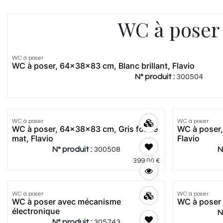
WC à poser
WC à poser
Meilleur
WC à poser, 64x38x83 cm, Blanc brillant, Flavio
prix
N° produit :
300504
WC à poser
Meilleur
WC à poser
Meilleur
WC à poser, 64x38x83 cm, Gris foncé
WC à poser
prix
prix
mat, Flavio
Flavio
N° produit :
300508
N
399,00
€
5.0
|
2
WC à poser
WC à poser
Meilleur
WC à poser avec mécanisme
WC à poser
prix
électronique
N
N° produit :
305743