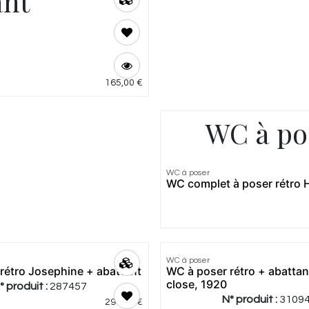
nt
165,00
€
WC à pos
4.15
|
13
WC à poser
Meilleur
WC complet à poser rétro 
prix
4.71
|
7
WC à poser
Meilleur
rétro Josephine + abattant
WC à poser rétro + abattan
prix
close, 1920
° produit :
287457
N° produit :
3109
299,00
€