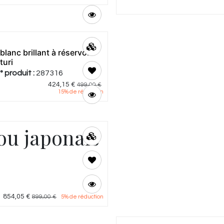
lanc brillant à réservoir
turi
° produit :
287316
424,15
€
499,00
€
15
% de réduction
 ou japonais
854,05
€
899,00
€
5
% de réduction