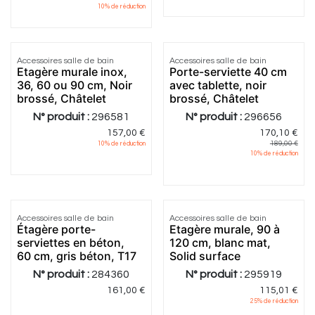
10
% de réduction
Accessoires salle de bain
Accessoires salle de bain
Etagère murale inox,
Porte-serviette 40 cm
36, 60 ou 90 cm, Noir
avec tablette, noir
brossé, Châtelet
brossé, Châtelet
N° produit :
296581
N° produit :
296656
157,00
€
170,10
€
189,00
€
10
% de réduction
10
% de réduction
4.67
|
18
Accessoires salle de bain
Accessoires salle de bain
Étagère porte-
Etagère murale, 90 à
serviettes en béton,
120 cm, blanc mat,
60 cm, gris béton, T17
Solid surface
N° produit :
284360
N° produit :
295919
161,00
€
115,01
€
25
% de réduction