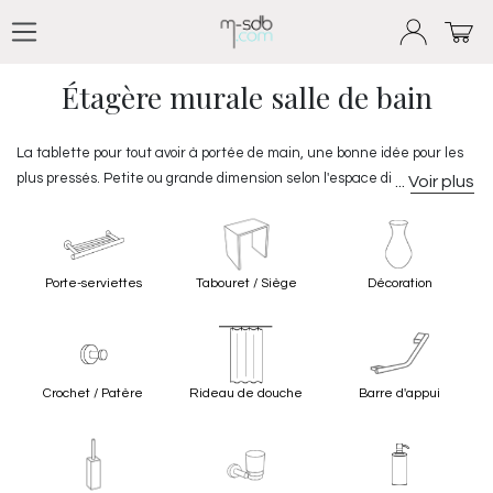
Se rendre au contenu
Produits
Accessoires salle de bain
Tablette / Niche
Étagère murale salle de bain
La tablette pour tout avoir à portée de main, une bonne idée pour les
plus pressés. Petite ou grande dimension selon l'espace disponible, la
tablette est souvent mise au-dessus du lavabo pour devenir le support
de vos plus beaux flacons et de vos éléments de toilette (verre à dents,
produits de toilette,...). Proposée en verre ou en Corian, dans des
finitions chromées ou aluminium, la tablette se fixe au mur.
Porte-serviettes
Tabouret / Siège
Décoration
Crochet / Patère
Rideau de douche
Barre d'appui