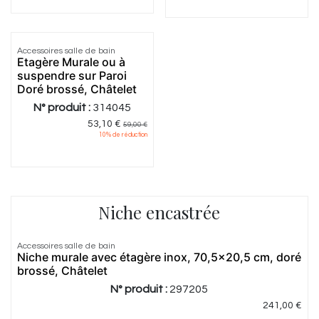
Accessoires salle de bain
Etagère Murale ou à
suspendre sur Paroi
Doré brossé, Châtelet
N° produit :
314045
53,10
€
59,00
€
10
% de réduction
Niche encastrée
Accessoires salle de bain
Niche murale avec étagère inox, 70,5x20,5 cm, doré
brossé, Châtelet
N° produit :
297205
241,00
€