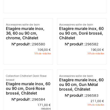
5.0
|
2
Accessoires salle de bain
Accessoires salle de bain
Etagère murale inox,
Etagère murale inox, 60
36, 60 ou 90 cm,
ou 90 cm, Doré brossé,
chrome, Châtelet
Châtelet
N° produit :
296580
N° produit :
296582
106,00
€
190,00
€
10
% de réduction
10
% de réduction
Collection Châtelet Doré Rose
Accessoires salle de bain
Etagère murale inox, 60
brossé
Etagère murale inox, 60
ou 90 cm, Gun Métal
ou 90 cm, Doré Rose
brossé, Châtelet
brossé, Châtelet
N° produit :
296583
N° produit :
296584
211,00
€
171,00
€
10
% de réduction
190,00
€