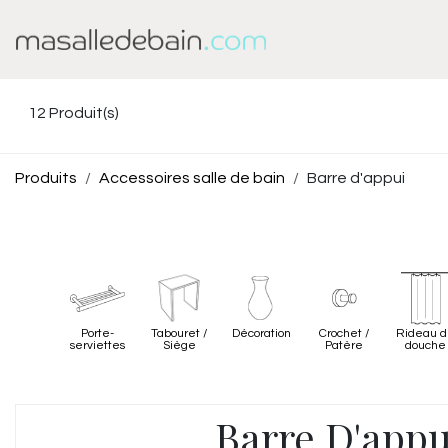
Se rendre au contenu
Baignoire
Douche
12
Produit(s)
Produits
Accessoires salle de bain
Barre d'appui
Porte-
Tabouret /
Décoration
Crochet /
Rideau 
serviettes
Siège
Patère
douche
Barre D'appu