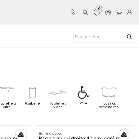
0
Sur-mesure
Revêtements
Pro-pose
aclette à
Poubelle
Tablette /
PMR
Tous nos
vitre
Niche
accessoires
Barre d'appui
, chrome,
Barre d'appui droite 40 cm, doré rose