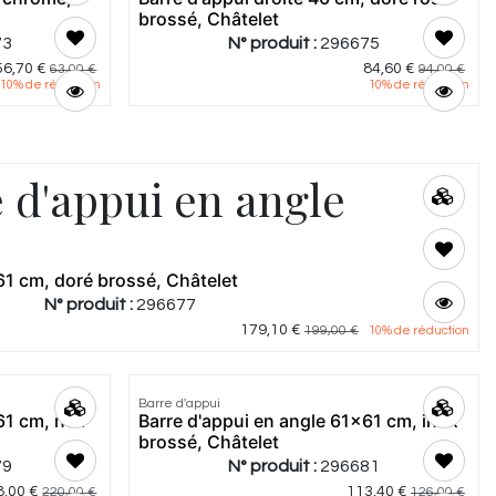
brossé, Châtelet
73
N° produit :
296675
56,70
€
84,60
€
63,00
€
94,00
€
10
% de réduction
10
% de réduction
 d'appui en angle
61 cm, doré brossé, Châtelet
N° produit :
296677
179,10
€
199,00
€
10
% de réduction
Barre d'appui
61 cm, noir
Barre d'appui en angle 61x61 cm, inox
brossé, Châtelet
79
N° produit :
296681
8,00
€
113,40
€
220,00
€
126,00
€