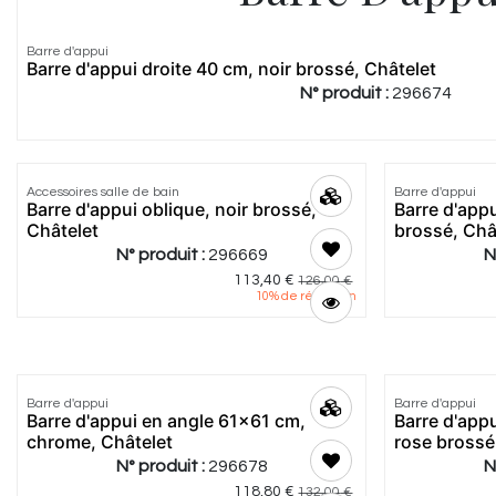
Barre d'appui
Barre d'appui droite 40 cm, noir brossé, Châtelet
N° produit :
296674
Accessoires salle de bain
Barre d'appui
Barre d'appui oblique, noir brossé,
Barre d'appu
Châtelet
brossé, Châ
N° produit :
296669
N
113,40
€
126,00
€
10
% de réduction
Barre d'appui
Barre d'appui
Barre d'appui en angle 61x61 cm,
Barre d'app
chrome, Châtelet
rose brossé
N° produit :
296678
N
118,80
€
132,00
€