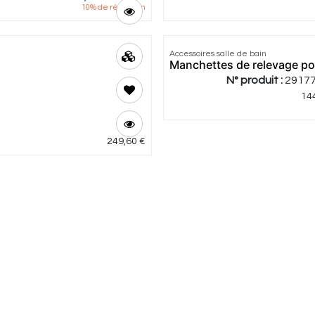
10
% de réduction
Accessoires salle de bain
Manchettes de relevage p
N° produit :
2917
14
249,60
€