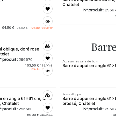
Châtelet
N° produit :
2966
94,50
€
105,00
€
10
% de réduction
Barre
i oblique, doré rose
telet
° produit :
296670
Accessoires salle de bain
Barre d'appui en angle 61x
103,50
€
115,00
€
10
% de réduction
Barre d'appui
ui en angle 61x61 cm, doré
Barre d'appui en angle 61x
, Châtelet
brossé, Châtelet
° produit :
296680
N° produit :
2966
189,00
€
19
210,00
€