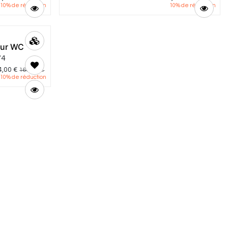
10
% de réduction
10
% de réduction
our WC
74
4,00
€
160,00
€
10
% de réduction