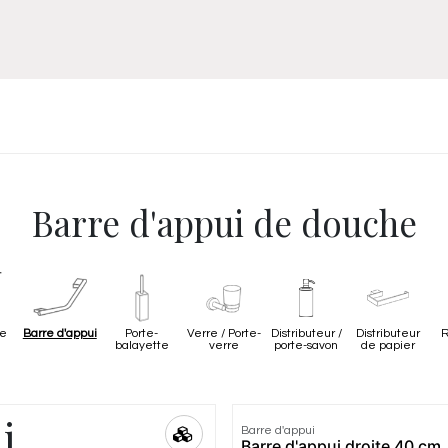
Meuble
WC Bidet
Miroir
Lavabo Vasque
Robinet
Accessoires
Radiateur
Barre d'appui de douche
de
Barre d'appui
Porte-
Verre / Porte-
Distributeur /
Distributeur
R
balayette
verre
porte-savon
de papier
i
Barre d'appui
Barre d'appui droite 40 cm