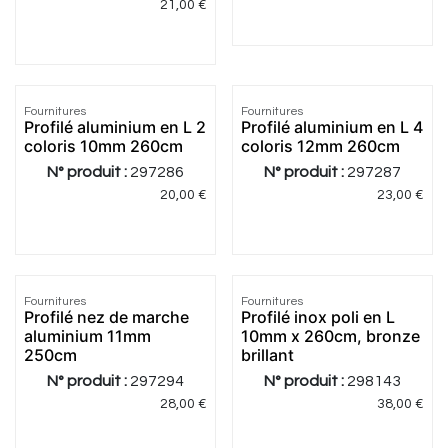
21,00
€
4.75
|
4
Fournitures
Fournitures
Profilé aluminium en L 2
Profilé aluminium en L 4
coloris 10mm 260cm
coloris 12mm 260cm
N° produit :
297286
N° produit :
297287
20,00
€
23,00
€
Fournitures
Fournitures
Profilé nez de marche
Profilé inox poli en L
aluminium 11mm
10mm x 260cm, bronze
250cm
brillant
N° produit :
297294
N° produit :
298143
28,00
€
38,00
€