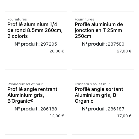
4.33
|
3
Fournitures
Fournitures
Profilé aluminium 1/4
Profilé aluminium de
de rond 8.5mm 260cm,
jonction en T 25mm
2 coloris
250cm
N° produit :
297295
N° produit :
287589
20,00
€
27,00
€
Panneaux sol et mur
Panneaux sol et mur
Profilé angle rentrant
Profilé angle sortant
Aluminium gris,
Aluminium gris, B-
B’Organic®
Organic
N° produit :
286188
N° produit :
286187
12,00
€
17,00
€