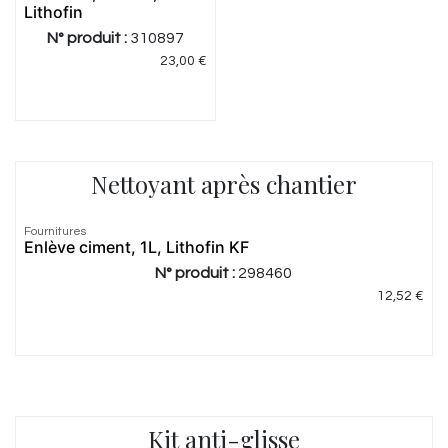
Lithofin
N° produit :
310897
23,00
€
Nettoyant après chantier
Fournitures
Enlève ciment, 1L, Lithofin KF
N° produit :
298460
12,52
€
Kit anti-glisse