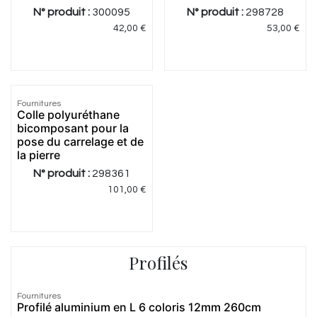
N° produit :
300095
N° produit :
298728
42,00
€
53,00
€
3.0
|
3
Fournitures
Colle polyuréthane
bicomposant pour la
pose du carrelage et de
la pierre
N° produit :
298361
101,00
€
Profilés
4.75
|
4
Fournitures
Profilé aluminium en L 6 coloris 12mm 260cm