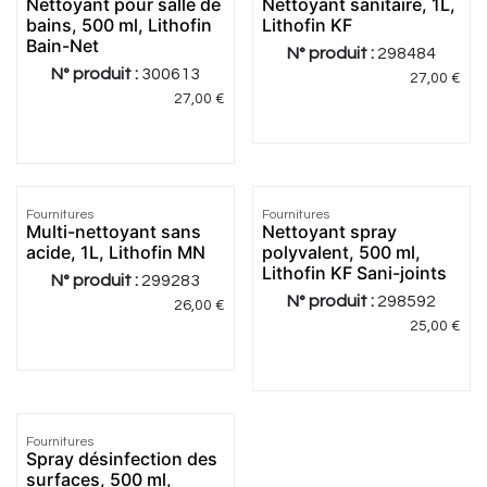
Nettoyant pour salle de
Nettoyant sanitaire, 1L,
bains, 500 ml, Lithofin
Lithofin KF
Bain-Net
N° produit :
298484
N° produit :
300613
27,00
€
27,00
€
Fournitures
Fournitures
Multi-nettoyant sans
Nettoyant spray
acide, 1L, Lithofin MN
polyvalent, 500 ml,
Lithofin KF Sani-joints
N° produit :
299283
N° produit :
298592
26,00
€
25,00
€
Fournitures
Spray désinfection des
surfaces, 500 ml,