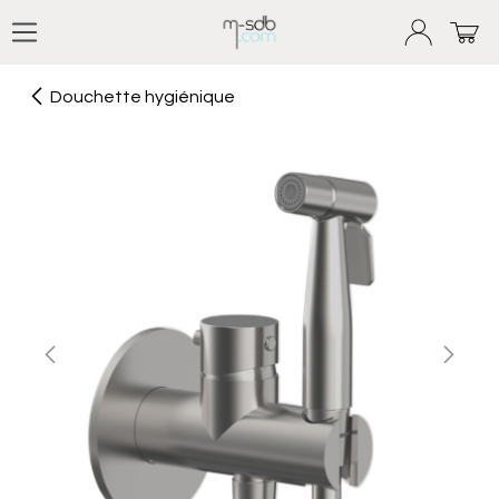
Se rendre au contenu
Douchette hygiénique