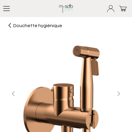
Se rendre au contenu
Douchette hygiénique