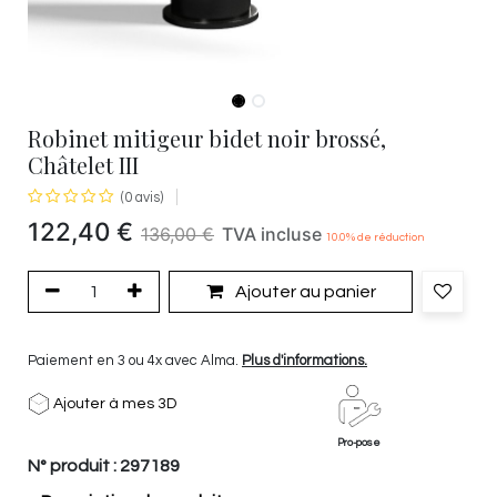
Robinet mitigeur bidet noir brossé,
Châtelet III
(0 avis)
122,40
€
136,00
€
TVA incluse
10.0
% de réduction
Ajouter au panier
Paiement en 3 ou 4x avec Alma.
Plus d'informations.
Ajouter à mes 3D
Pro-pose
N° produit :
297189