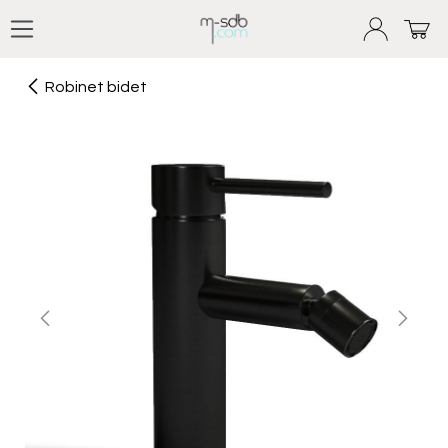
Se rendre au contenu
Robinet bidet