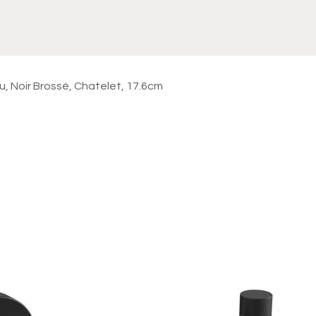
Meuble
WC Bidet
Miroir
Lavabo Vasque
Robinet
Accessoires
Radiateur
u, Noir Brossé, Chatelet, 17.6cm