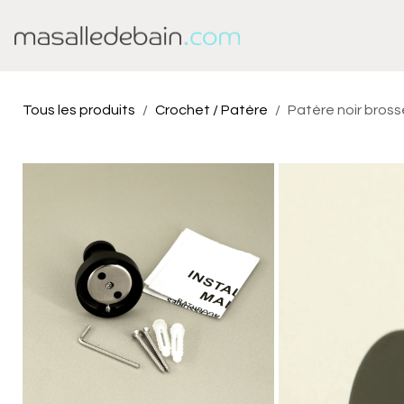
Se rendre au contenu
Baignoire
Douche
Tous les produits
Crochet / Patère
Patère noir bross