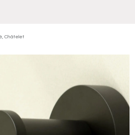
Meuble
WC Bidet
Miroir
Lavabo Vasque
Robinet
Accessoires
Radiateur
é, Châtelet