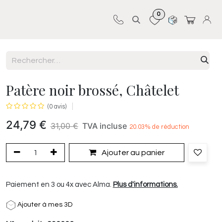
0
Sur-mesure
Revêtements
Pro-pose
Patère noir brossé, Châtelet
(0 avis)
24,79
€
31,00
€
TVA incluse
20.03
% de réduction
Ajouter au panier
Paiement en 3 ou 4x avec Alma.
Plus d'informations.
Ajouter à mes 3D