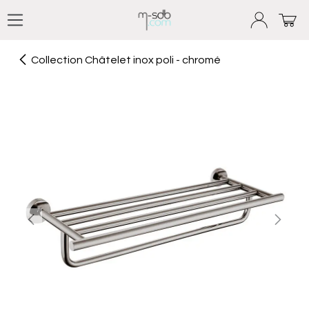
Se rendre au contenu
Collection Châtelet inox poli - chromé