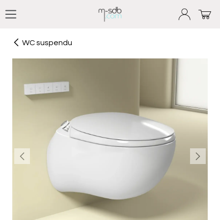
Se rendre au contenu
WC suspendu