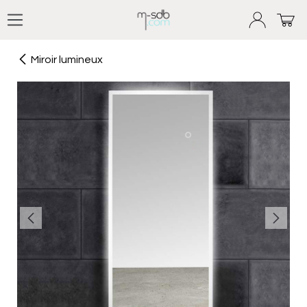
Se rendre au contenu
Miroir lumineux