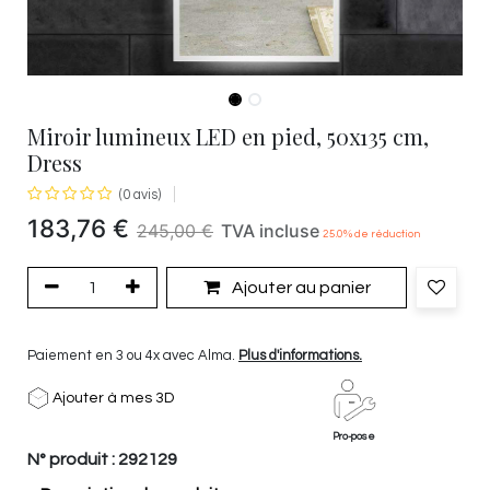
Miroir lumineux LED en pied, 50x135 cm,
Dress
(0 avis)
183,76
€
245,00
€
TVA incluse
25.0
% de réduction
Ajouter au panier
Paiement en 3 ou 4x avec Alma.
Plus d'informations.
Ajouter à mes 3D
Pro-pose
N° produit :
292129