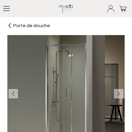
Se rendre au contenu
Porte de douche