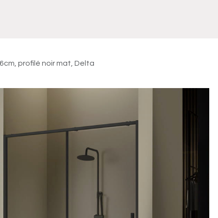
Meuble
WC Bidet
Miroir
Lavabo Vasque
Robinet
Accessoires
Radiateur
cm, profilé noir mat, Delta