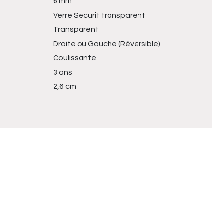
6 mm
Verre Securit transparent
Transparent
Droite ou Gauche (Réversible)
Coulissante
3 ans
2,6 cm