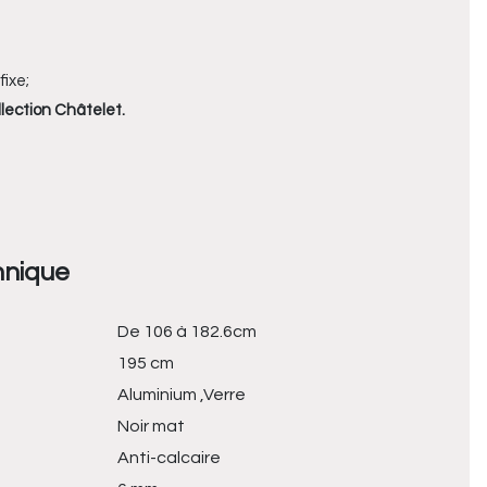
fixe;
llection Châtelet.
hnique
De 106 à 182.6cm
195 cm
Aluminium ,Verre
Noir mat
Anti-calcaire