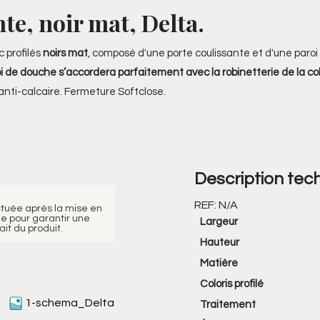
te, noir mat, Delta.
 profilés
noirs mat
, composé d'une porte coulissante et d'une paroi 
roi de douche s’accordera parfaitement avec la robinetterie de la
co
nti-calcaire. Fermeture Softclose.
Description tec
REF:
N/A
ctuée après la mise en
e pour garantir une
Largeur
it du produit.
Hauteur
Matière
Coloris profilé
1-schema_Delta
Traitement