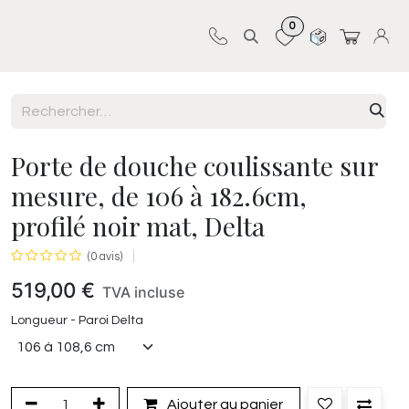
0
Sur-mesure
Revêtements
Pro-pose
Porte de douche coulissante sur
mesure, de 106 à 182.6cm,
profilé noir mat, Delta
(0 avis)
519,00
€
TVA incluse
Longueur - Paroi Delta
Ajouter au panier