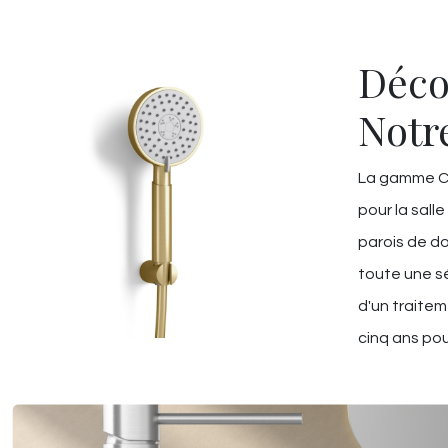
Déco
Notr
La gamme Ch
pour la salle
parois de do
toute une sé
d'un traitem
cinq ans pou