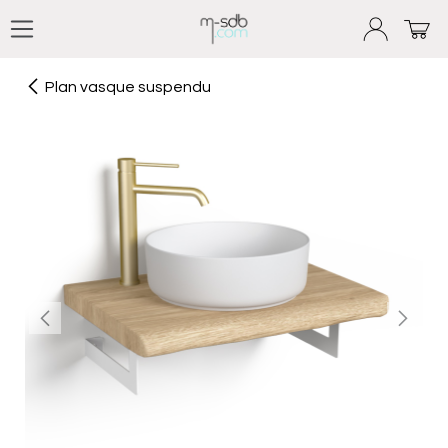
Se rendre au contenu
Plan vasque suspendu