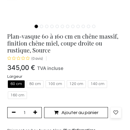
Plan-vasque 60 à 160 cm en chêne massif,
finition chêne miel, coupe droite ou
rustique, Source
(0 avis)
345,00
€
TVA incluse
Largeur
60 cm
80 cm
100 cm
120 cm
140 cm
160 cm
Ajouter au panier