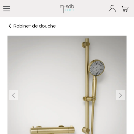
Se rendre au contenu
Robinet de douche