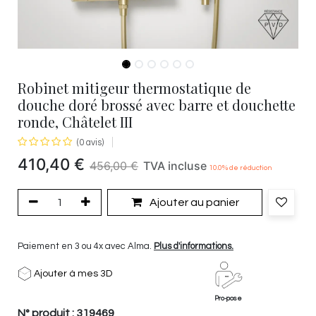
Robinet mitigeur thermostatique de
douche doré brossé avec barre et douchette
ronde, Châtelet III
(0 avis)
410,40
€
456,00
€
TVA incluse
10.0
% de réduction
Ajouter au panier
Paiement en 3 ou 4x avec Alma.
Plus d'informations.
Ajouter à mes 3D
Pro-pose
N° produit :
319469