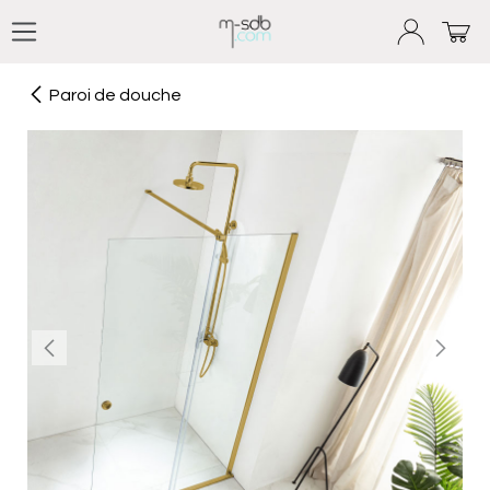
Se rendre au contenu
Paroi de douche