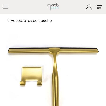
Se rendre au contenu
Accessoires de douche