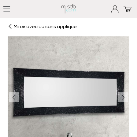
Se rendre au contenu
Miroir avec ou sans applique