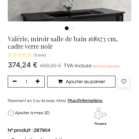
Valérie, miroir salle de bain 168x73 cm,
cadre verre noir
(0 avis)
374,24
€
499,00
€
TVA incluse
25.0
% de réduction
Ajouter au panier
Paiement en 3 ou 4x avec Alma.
Plus d'informations.
Ajouter à mes 3D
Pro-pose
N° produit :
287904