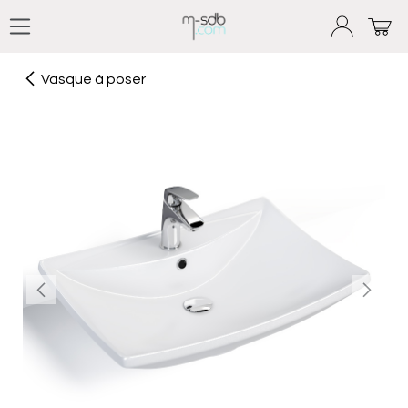
Se rendre au contenu
Vasque à poser