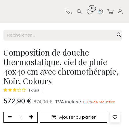
0
Sur-mesure
Revêtements
Pro-pose
Composition de douche
thermostatique, ciel de pluie
40x40 cm avec chromothérapie,
Noir, Colours
(1 avis)
572,90
€
674,00
€
TVA incluse
15.0
% de réduction
Ajouter au panier