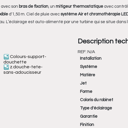
 avec son
bras de fixation
, un
mitigeur thermostatique
avec contrôl
xible
d'1,50 m. Ciel de pluie avec
système Air et chromothérapie LED
eau. L’éclairage est auto-alimenté par une turbine qui se situe dans
Description tec
REF:
N/A
Colours-support-
Installation
douchette
z.douche-tete-
Système
sans-adoucisseur
Matière
Jet
Forme
Coloris du robinet
Type d'éclairage
Garantie
Finition