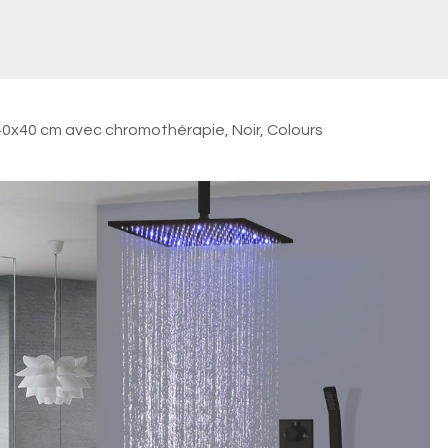
Meuble
WC Bidet
Miroir
Lavabo Vasque
Robinet
Accessoires
Radiateur
40x40 cm avec chromothérapie, Noir, Colours